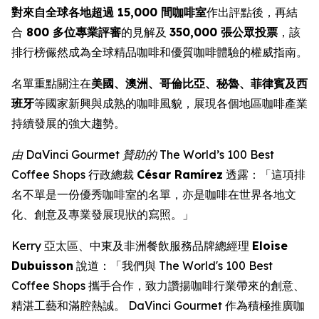
對來自全球各地超過 15,000 間咖啡室
作出評點後，再結
合
800 多位專業評審
的見解及
350,000 張公眾投票
，該
排行榜儼然成為全球精品咖啡和優質咖啡體驗的權威指南。
名單重點關注在
美國、澳洲、哥倫比亞、秘魯、菲律賓及西
班牙
等國家新興與成熟的咖啡風貌，展現各個地區咖啡產業
持續發展的強大趨勢。
由 DaVinci Gourmet 贊助的 The World’s 100 Best
Coffee Shops
行政總裁
César Ramírez
透露：「這項排
名不單是一份優秀咖啡室的名單，亦是咖啡在世界各地文
化、創意及專業發展現狀的寫照。」
Kerry 亞太區、中東及非洲餐飲服務品牌總經理
Eloise
Dubuisson
說道：「我們與 The World's 100 Best
Coffee Shops 攜手合作，致力讚揚咖啡行業帶來的創意、
精湛工藝和滿腔熱誠。 DaVinci Gourmet 作為積極推廣咖