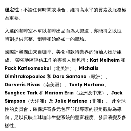
穩定性：
不論任何時間或場合，維持高水平的質素及服務極
為重要。
入選的咖啡室不單以咖啡出品而為人樂道，亦能持之以恒，
時刻提供完整、獨特和始終如一的體驗。
國際評審團由來自咖啡、美食和款待業界的領袖人物所組
成。 帶領地區評估工作的專業人員包括：
Kat Melheim
和
Pack Katisomsakul
（北美洲）、
Michalis
Dimitrakopoulos
和
Dara Santana
（歐洲）、
Darveris Rivas
（南美洲）、
Tanty Hartono
、
Sunghee Tark
和
Mariam Erin
（亞洲及中東）、
Jack
Simpson
（大洋洲）及
Jolie Marlene
（非洲）。 此全球
性的委員會，確保評審多元包容並以專家的視角觀點為導
向，足以反映全球咖啡生態系統的豐富程度、發展演變及多
樣性。