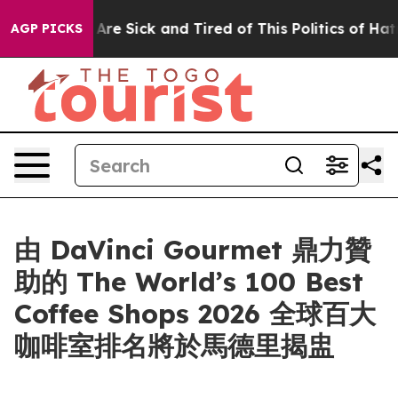
People Are Sick and Tired of This Politics of Hatred”
T
AGP PICKS
由 DaVinci Gourmet 鼎力贊
助的 The World’s 100 Best
Coffee Shops 2026 全球百大
咖啡室排名將於馬德里揭盅